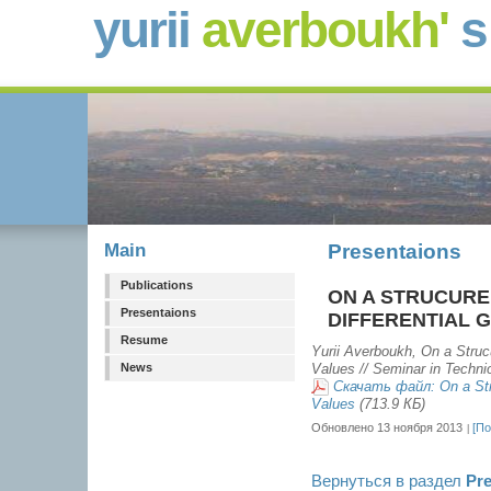
yurii
averboukh'
Main
Presentaions
Publications
ON A STRUCURE 
Presentaions
DIFFERENTIAL G
Resume
Yurii Averboukh, On a Strucu
News
Values // Seminar in Techni
Скачать файл: On a Stru
Values
(713.9 КБ)
Обновлено 13 ноября 2013
[По
Вернуться в раздел
Pre