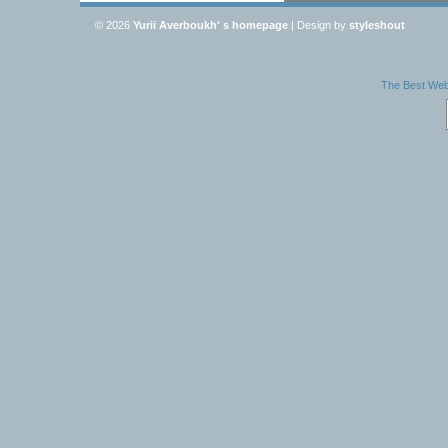
© 2026
Yurii Averboukh' s homepage
| Design by
styleshout
The Best Webs