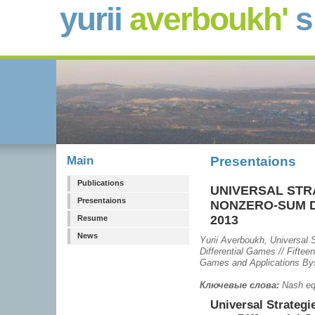
yurii
averboukh'
Main
Presentaions
Publications
UNIVERSAL STR
Presentaions
NONZERO-SUM D
2013
Resume
News
Yurii Averboukh, Universal 
Differential Games // Fifte
Games and Applications Bysi
Ключевые слова:
Nash equi
Universal Strategi