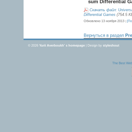
sum Differential 
Скачать файл: Universal
Differential Games
(754.5 К
Обновлено 13 ноября 2013
[По
Вернуться в раздел
Pre
© 2026
Yurii Averboukh' s homepage
| Design by
styleshout
The Best Webs