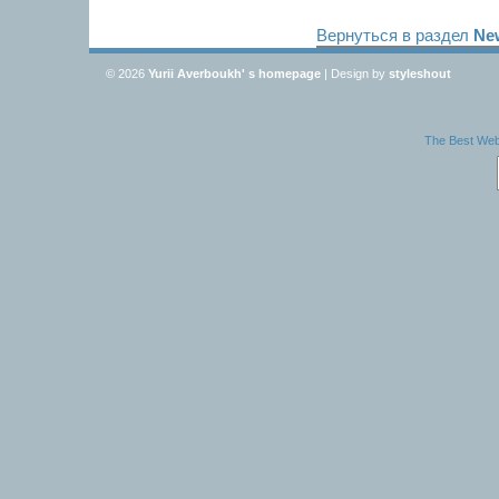
Вернуться в раздел
Ne
© 2026
Yurii Averboukh' s homepage
| Design by
styleshout
The Best Webs