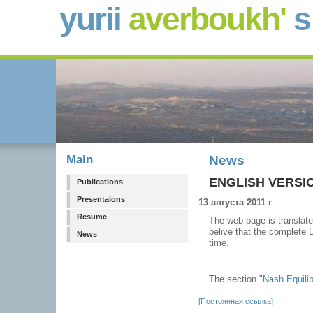
yurii
averboukh'
Main
News
ENGLISH VERSI
Publications
Presentaions
13 августа 2011 г
.
Resume
The web-page is translated 
belive that the complete E
News
time.
The section "
Nash Equili
[Постоянная ссылка]